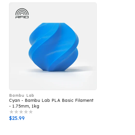
Bambu Lab
Distributeur :
Cyan - Bambu Lab PLA Basic Filament
- 1.75mm, 1kg
Prix
$25.99
habituel