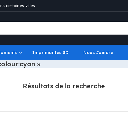
s certaines villes
ilaments
Imprimantes 3D
Nous Joindre
colour:cyan »
Résultats de la recherche