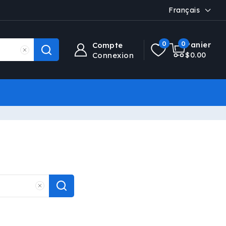
Français
L
a
n
0 article
0
0
Panier
Compte
g
$0.00
Connexion
u
e