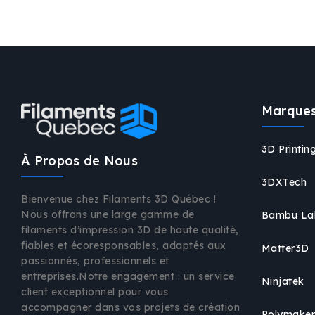
Marques
3D Printi
À Propos de Nous
3DXTech
Bienvenue chez Filaments 3D Québec !
Nous offrons une large gamme de
Bambu La
filaments d’impression 3D de haute qualité,
fiables et écoresponsables, adaptés aux
Matter3D
passionnés, professionnels et
entreprises.Notre engagement : un service
Ninjatek
client exceptionnel pour vous
accompagner dans vos projets de création
Polymake