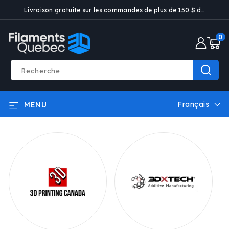
ET PASSER
Livraison gratuite sur les commandes de plus de 150 $ dans certaines villes
AU
CONTENU
0 artic
0
Recherche
Français
MENU
L
a
n
g
u
e