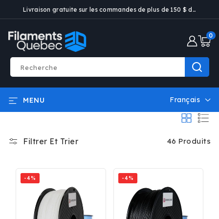
ET PASSER
Livraison gratuite sur les commandes de plus de 150 $ dans certaines villes
AU
CONTENU
0 artic
0
Recherche
Français
MENU
L
a
n
g
Filtrer Et Trier
46 Produits
u
e
-4%
-4%