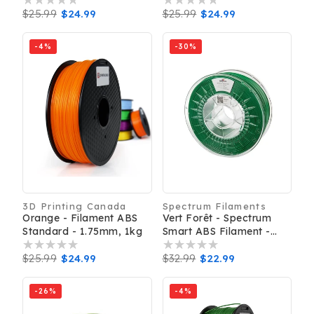
Prix
$25.99
Prix
$24.99
Prix
$25.99
Prix
$24.99
habituel
promotionnel
habituel
promotionnel
-4%
-30%
3D Printing Canada
Spectrum Filaments
Distributeur :
Distributeur :
Orange - Filament ABS
Vert Forêt - Spectrum
Standard - 1.75mm, 1kg
Smart ABS Filament -
1.75mm, 1kg
Prix
$25.99
Prix
$24.99
Prix
$32.99
Prix
$22.99
habituel
promotionnel
habituel
promotionnel
-26%
-4%