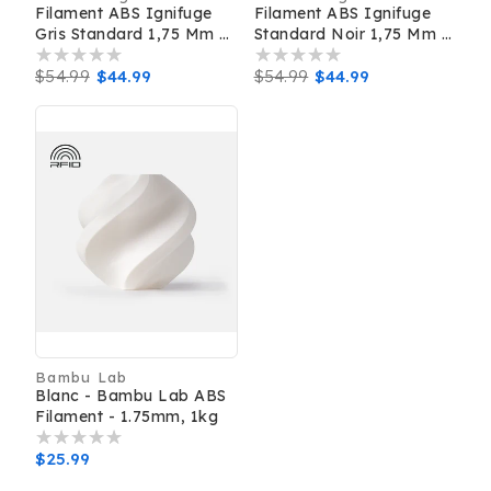
Filament ABS Ignifuge
Filament ABS Ignifuge
Gris Standard 1,75 Mm 1
Standard Noir 1,75 Mm 1
Kg Pour Impression 3D
Kg Haute Résistance
Haute Résistance Et
Prix
$54.99
Prix
$44.99
Durable Pour Impression
Prix
$54.99
Prix
$44.99
Sécurité
3D
habituel
promotionnel
habituel
promotionnel
Bambu Lab
Distributeur :
Blanc - Bambu Lab ABS
Filament - 1.75mm, 1kg
Prix
$25.99
habituel