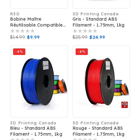
R3D
3D Printing Canada
Distributeur :
Distributeur :
Bobine Maître
Gris - Standard ABS
Réutilisable Compatible
Filament - 1.75mm, 1kg
Bambu R3D En PC ABS
Durable Et Résistante À
Prix
$14.99
Prix
$9.99
Prix
$25.99
Prix
$24.99
La Déformation
habituel
promotionnel
habituel
promotionnel
-4%
-4%
3D Printing Canada
3D Printing Canada
Distributeur :
Distributeur :
Bleu - Standard ABS
Rouge - Standard ABS
Filament - 1.75mm, 1kg
Filament - 1.75mm, 1kg