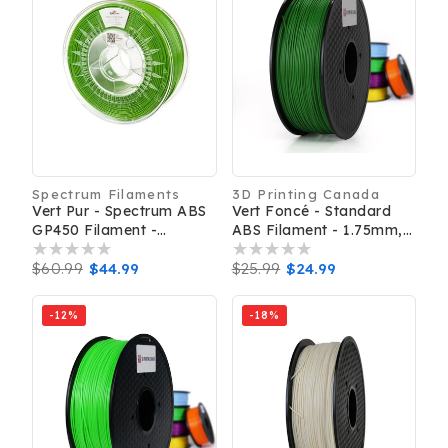
Spectrum Filaments
3D Printing Canada
Distributeur :
Distributeur :
Vert Pur - Spectrum ABS
Vert Foncé - Standard
GP450 Filament -
ABS Filament - 1.75mm,
1.75mm, 1kg
1kg
Prix
$60.99
Prix
$44.99
Prix
$25.99
Prix
$24.99
habituel
promotionnel
habituel
promotionnel
-12%
-18%