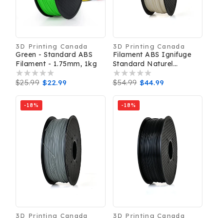
3D Printing Canada
3D Printing Canada
Distributeur :
Distributeur :
Green - Standard ABS
Filament ABS Ignifuge
Filament - 1.75mm, 1kg
Standard Naturel
Diamètre 1,75 Mm Poids
Prix
$25.99
Prix
$22.99
1 Kg Pour Imprimantes
Prix
$54.99
Prix
$44.99
3D Haute Résistance
habituel
promotionnel
habituel
promotionnel
-18%
-18%
3D Printing Canada
3D Printing Canada
Distributeur :
Distributeur :