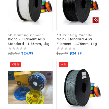
3D Printing Canada
3D Printing Canada
Distributeur :
Distributeur :
Blanc - Filament ABS
Noir - Standard ABS
Standard - 1.75mm, 1kg
Filament - 1.75mm, 1kg
Prix
$25.99
Prix
$24.99
Prix
$25.99
Prix
$24.99
habituel
promotionnel
habituel
promotionnel
-33%
-4%