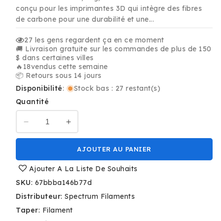
conçu pour les imprimantes 3D qui intègre des fibres
de carbone pour une durabilité et une...
27
les gens regardent ça en ce moment
🚚 Livraison gratuite sur les commandes de plus de 150
$ dans certaines villes
🔥
18
vendus cette semaine
📦 Retours sous 14 jours
Disponibilité
:
Stock bas : 27 restant(s)
Quantité
Réduire
Augmenter
la
la
quantité
quantité
AJOUTER AU PANIER
de
de
Carbone
Carbone
Ajouter A La Liste De Souhaits
-
-
SKU
:
67bbba146b77d
Spectrum
Spectrum
Distributeur
:
Spectrum Filaments
Carbone
Carbone
PET-
PET-
Taper
:
Filament
G
G