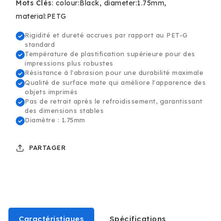
Mots Clés
:
colour:Black
diameter:1.75mm
Filament
Filament
material:PETG
-
-
1.75mm,
1.75mm,
Rigidité et dureté accrues par rapport au PET-G
1kg
1kg
standard
Température de plastification supérieure pour des
impressions plus robustes
Résistance à l'abrasion pour une durabilité maximale
Qualité de surface mate qui améliore l'apparence des
objets imprimés
Pas de retrait après le refroidissement, garantissant
des dimensions stables
Diamètre : 1.75mm
PARTAGER
Caractéristiques
Spécifications