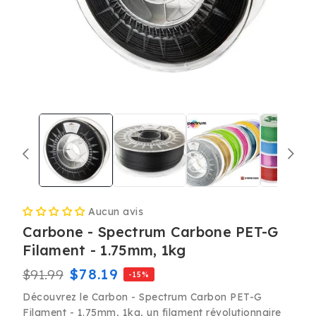
Ouvrir
le
média
1
dans
une
fenêtre
modale
Aucun avis
Carbone - Spectrum Carbone PET-G
Filament - 1.75mm, 1kg
Prix
Prix
$78.19
$91.99
-15%
habituel
promotionnel
Découvrez le Carbon - Spectrum Carbon PET-G
Filament - 1.75mm, 1kg, un filament révolutionnaire