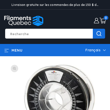
ET PASSER
Livraison gratuite sur les commandes de plus de 150 $ dans certaines villes
AU
CONTENU
0 artic
0
Recherche
Français
MENU
L
a
PASSER AUX
n
INFORMATIONS
g
PRODUITS
u
e