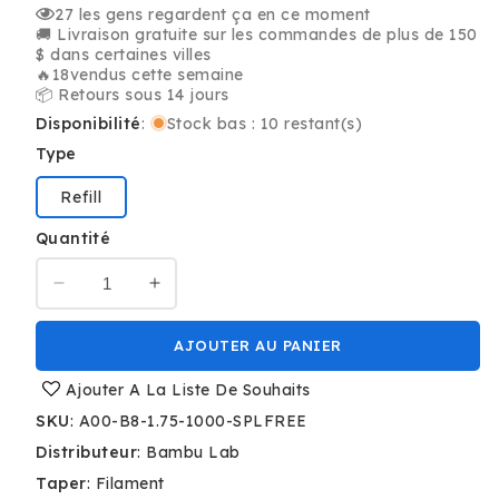
27
les gens regardent ça en ce moment
🚚 Livraison gratuite sur les commandes de plus de 150
$ dans certaines villes
🔥
18
vendus cette semaine
📦 Retours sous 14 jours
Disponibilité
:
Stock bas : 10 restant(s)
Type
Refill
Quantité
Réduire
Augmenter
la
la
quantité
quantité
AJOUTER AU PANIER
de
de
Cyan
Cyan
Ajouter A La Liste De Souhaits
-
-
SKU
:
A00-B8-1.75-1000-SPLFREE
Bambu
Bambu
Distributeur
:
Bambu Lab
Lab
Lab
PLA
PLA
Taper
:
Filament