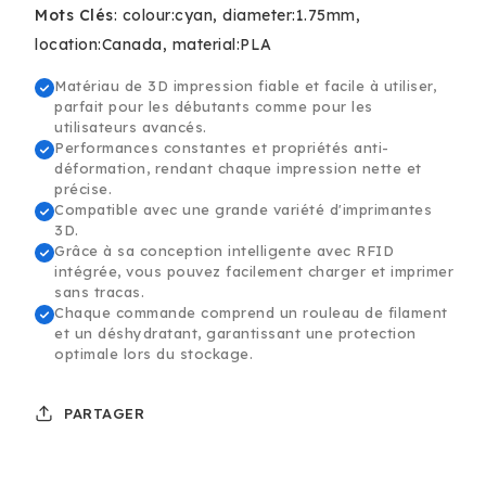
Basic
Basic
Mots Clés
:
colour:cyan
diameter:1.75mm
Filament
Filament
location:Canada
material:PLA
-
-
1.75mm,
1.75mm,
Matériau de 3D impression fiable et facile à utiliser,
1kg
1kg
parfait pour les débutants comme pour les
utilisateurs avancés.
Performances constantes et propriétés anti-
déformation, rendant chaque impression nette et
précise.
Compatible avec une grande variété d'imprimantes
3D.
Grâce à sa conception intelligente avec RFID
intégrée, vous pouvez facilement charger et imprimer
sans tracas.
Chaque commande comprend un rouleau de filament
et un déshydratant, garantissant une protection
optimale lors du stockage.
PARTAGER