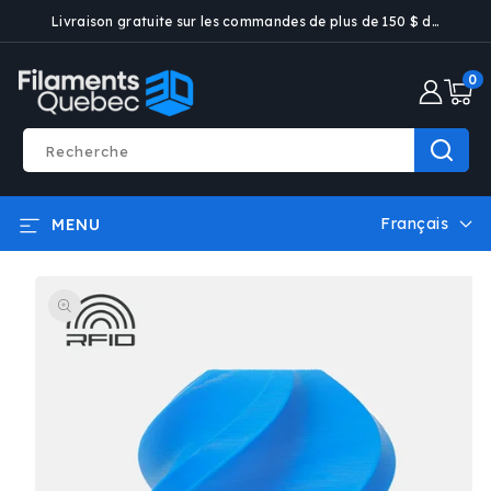
ET PASSER
Livraison gratuite sur les commandes de plus de 150 $ dans certaines villes
AU
CONTENU
0 artic
0
Recherche
Français
MENU
L
a
PASSER AUX
n
INFORMATIONS
g
PRODUITS
u
e