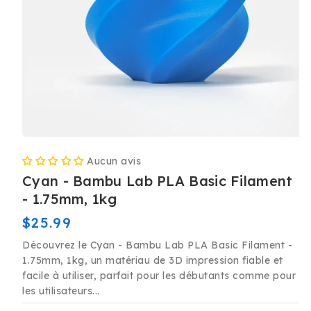
Ouvrir
le
Aucun avis
média
1
Cyan - Bambu Lab PLA Basic Filament
dans
une
- 1.75mm, 1kg
fenêtre
modale
Prix
$25.99
habituel
Découvrez le Cyan - Bambu Lab PLA Basic Filament -
1.75mm, 1kg, un matériau de 3D impression fiable et
facile à utiliser, parfait pour les débutants comme pour
les utilisateurs...