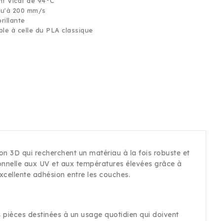
nt Vicat de 94°C
qu'à 200 mm/s
rillante
ble à celle du PLA classique
ion 3D qui recherchent un matériau à la fois robuste et
ionnelle aux UV et aux températures élevées grâce à
excellente adhésion entre les couches.
es pièces destinées à un usage quotidien qui doivent