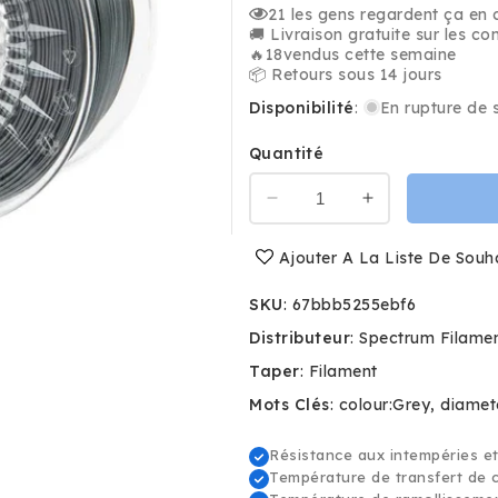
21
les gens regardent ça en
🚚 Livraison gratuite sur les c
🔥
18
vendus cette semaine
📦 Retours sous 14 jours
Disponibilité
:
En rupture de 
Quantité
Réduire
Augmenter
la
la
quantité
quantité
Ajouter A La Liste De Souh
de
de
Gris
Gris
SKU
:
67bbb5255ebf6
Foncé
Foncé
Distributeur
:
Spectrum Filame
-
-
Spectrum
Spectrum
Taper
:
Filament
ASA
ASA
Mots Clés
:
colour:Grey
diamet
275
275
Filament
Filament
Résistance aux intempéries e
-
-
Température de transfert de 
1.75mm,
1.75mm,