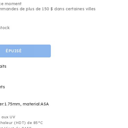
 ce moment
ommandes de plus de 150 $ dans certaines villes
stock
ÉPUISÉ
aits
nts
er:1.75mm
material:ASA
t aux UV
chaleur (HDT) de 85°C