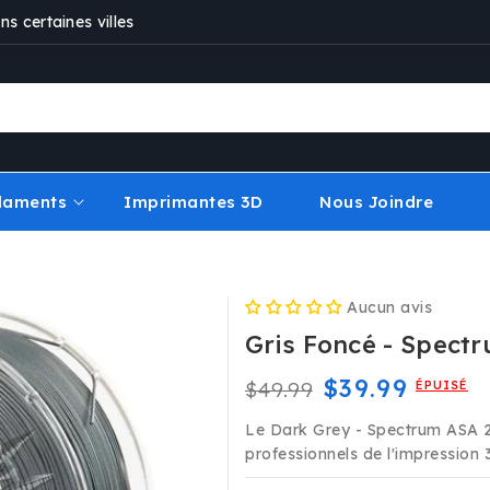
s certaines villes
ilaments
Imprimantes 3D
Nous Joindre
Aucun avis
Gris Foncé - Spect
Prix
Prix
$39.99
$49.99
ÉPUISÉ
habituel
promotionne
Le Dark Grey - Spectrum ASA 27
professionnels de l'impression 3