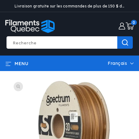
ET PASSER
Livraison gratuite sur les commandes de plus de 150 $ dans certaines villes
AU
CONTENU
0 artic
0
Recherche
Français
MENU
L
a
PASSER AUX
n
INFORMATIONS
g
PRODUITS
u
e