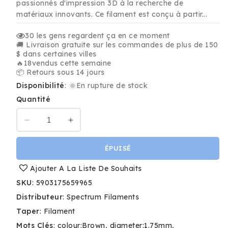
passionnés d'impression 3D à la recherche de
matériaux innovants. Ce filament est conçu à partir...
30
les gens regardent ça en ce moment
🚚 Livraison gratuite sur les commandes de plus de 150
$ dans certaines villes
🔥
18
vendus cette semaine
📦 Retours sous 14 jours
Disponibilité
:
En rupture de stock
Quantité
Réduire
Augmenter
la
la
quantité
quantité
ÉPUISÉ
de
de
Lin
Lin
Ajouter A La Liste De Souhaits
-
-
SKU
:
5903175659965
Spectrum
Spectrum
Distributeur
:
Spectrum Filaments
Nature
Nature
PLA
PLA
Taper
:
Filament
Filament
Filament
Mots Clés
:
colour:Brown
diameter:1.75mm