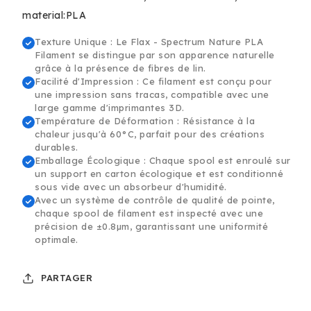
-
-
material:PLA
1.75mm,
1.75mm,
1kg
1kg
Texture Unique : Le Flax - Spectrum Nature PLA
Filament se distingue par son apparence naturelle
grâce à la présence de fibres de lin.
Facilité d'Impression : Ce filament est conçu pour
une impression sans tracas, compatible avec une
large gamme d'imprimantes 3D.
Température de Déformation : Résistance à la
chaleur jusqu'à 60°C, parfait pour des créations
durables.
Emballage Écologique : Chaque spool est enroulé sur
un support en carton écologique et est conditionné
sous vide avec un absorbeur d'humidité.
Avec un système de contrôle de qualité de pointe,
chaque spool de filament est inspecté avec une
précision de ±0.8µm, garantissant une uniformité
optimale.
PARTAGER