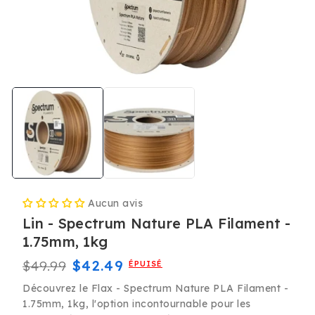
Ouvrir
le
média
1
dans
une
fenêtre
modale
Aucun avis
Lin - Spectrum Nature PLA Filament -
1.75mm, 1kg
Prix
Prix
$42.49
$49.99
ÉPUISÉ
habituel
promotionnel
Découvrez le Flax - Spectrum Nature PLA Filament -
1.75mm, 1kg, l'option incontournable pour les