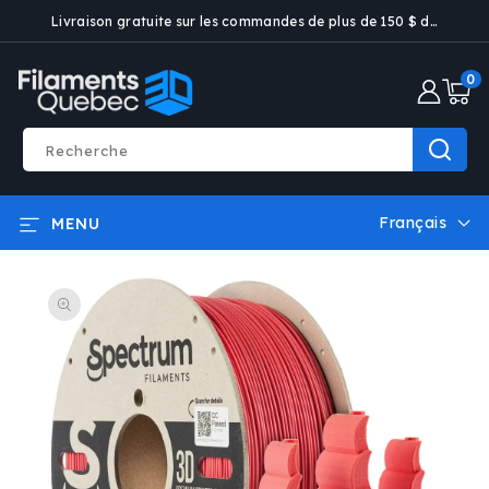
ET PASSER
Livraison gratuite sur les commandes de plus de 150 $ dans certaines villes
AU
CONTENU
0 artic
0
Recherche
Français
MENU
L
a
PASSER AUX
n
INFORMATIONS
g
PRODUITS
u
e