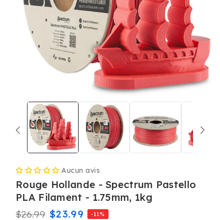
Ouvrir
le
média
1
dans
une
fenêtre
modale
Aucun avis
Rouge Hollande - Spectrum Pastello
PLA Filament - 1.75mm, 1kg
Prix
Prix
$23.99
$26.99
-11%