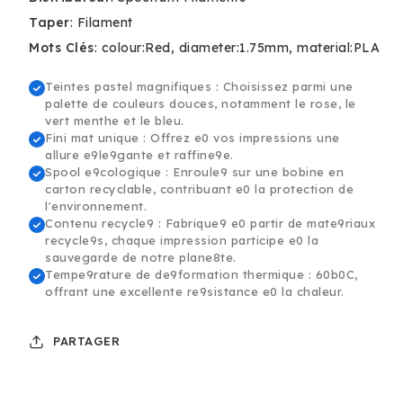
Spectrum
Spectrum
Pastello
Pastello
Taper
:
Filament
PLA
PLA
Mots Clés
:
colour:Red
diameter:1.75mm
material:PLA
Filament
Filament
-
-
Teintes pastel magnifiques : Choisissez parmi une
1.75mm,
1.75mm,
palette de couleurs douces, notamment le rose, le
1kg
1kg
vert menthe et le bleu.
Fini mat unique : Offrez e0 vos impressions une
allure e9le9gante et raffine9e.
Spool e9cologique : Enroule9 sur une bobine en
carton recyclable, contribuant e0 la protection de
l'environnement.
Contenu recycle9 : Fabrique9 e0 partir de mate9riaux
recycle9s, chaque impression participe e0 la
sauvegarde de notre plane8te.
Tempe9rature de de9formation thermique : 60b0C,
offrant une excellente re9sistance e0 la chaleur.
PARTAGER