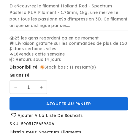
habituel
promotionnel
D e9couvrez le filament Holland Red - Spectrum
Pastello PLA Filament - 1.75mm, 1kg, une merveille
pour tous les passionn e9s d'impression 3D. Ce filament
unique se distingue par ses...
25
les gens regardent ça en ce moment
🚚 Livraison gratuite sur les commandes de plus de 150
$ dans certaines villes
🔥
18
vendus cette semaine
📦 Retours sous 14 jours
Disponibilité
:
Stock bas : 11 restant(s)
Quantité
Réduire
Augmenter
la
la
quantité
quantité
AJOUTER AU PANIER
de
de
Rouge
Rouge
Ajouter A La Liste De Souhaits
Hollande
Hollande
SKU
:
5903175659606
-
-
Distributeur
:
Spectrum Filaments