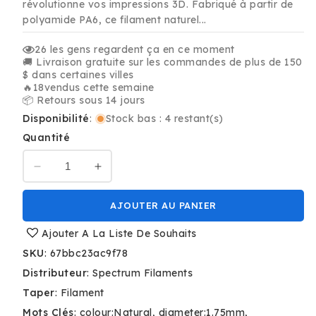
révolutionne vos impressions 3D. Fabriqué à partir de
polyamide PA6, ce filament naturel...
26
les gens regardent ça en ce moment
🚚 Livraison gratuite sur les commandes de plus de 150
$ dans certaines villes
🔥
18
vendus cette semaine
📦 Retours sous 14 jours
Disponibilité
:
Stock bas : 4 restant(s)
Quantité
Réduire
Augmenter
la
la
quantité
quantité
AJOUTER AU PANIER
de
de
Naturel
Naturel
Ajouter A La Liste De Souhaits
-
-
SKU
:
67bbc23ac9f78
Spectrum
Spectrum
Distributeur
:
Spectrum Filaments
PA6
PA6
Neat
Neat
Taper
:
Filament
Filament
Filament
Mots Clés
:
colour:Natural
diameter:1.75mm