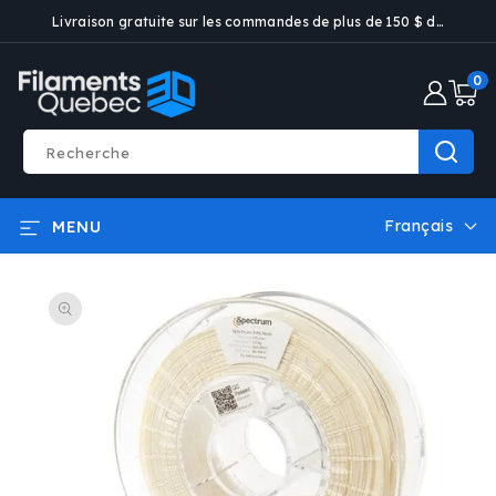
ET PASSER
Livraison gratuite sur les commandes de plus de 150 $ dans certaines villes
AU
CONTENU
0 artic
0
Recherche
Français
MENU
L
a
PASSER AUX
n
INFORMATIONS
g
PRODUITS
u
e