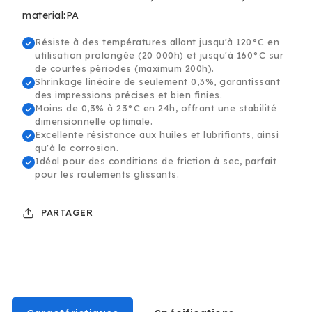
-
-
material:PA
1.75mm,
1.75mm,
0.75kg
0.75kg
Résiste à des températures allant jusqu'à 120°C en
utilisation prolongée (20 000h) et jusqu'à 160°C sur
de courtes périodes (maximum 200h).
Shrinkage linéaire de seulement 0,3%, garantissant
des impressions précises et bien finies.
Moins de 0,3% à 23°C en 24h, offrant une stabilité
dimensionnelle optimale.
Excellente résistance aux huiles et lubrifiants, ainsi
qu'à la corrosion.
Idéal pour des conditions de friction à sec, parfait
pour les roulements glissants.
PARTAGER