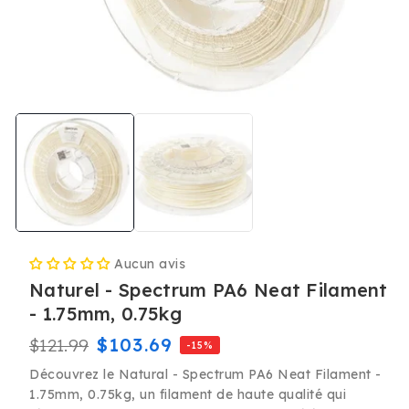
Ouvrir
le
média
1
dans
une
fenêtre
modale
Aucun avis
Naturel - Spectrum PA6 Neat Filament
- 1.75mm, 0.75kg
Prix
Prix
$103.69
$121.99
-15%
habituel
promotionnel
Découvrez le Natural - Spectrum PA6 Neat Filament -
1.75mm, 0.75kg, un filament de haute qualité qui