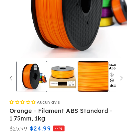
Ouvrir
le
média
1
dans
une
fenêtre
modale
Aucun avis
Orange - Filament ABS Standard -
1.75mm, 1kg
Prix
Prix
$24.99
$25.99
-4%