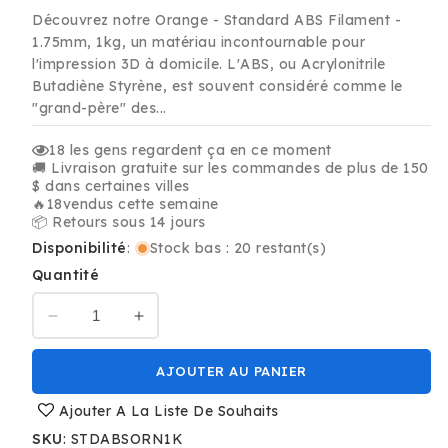
habituel
promotionnel
Découvrez notre Orange - Standard ABS Filament -
1.75mm, 1kg, un matériau incontournable pour
l'impression 3D à domicile. L'ABS, ou Acrylonitrile
Butadiène Styrène, est souvent considéré comme le
"grand-père" des...
18
les gens regardent ça en ce moment
🚚 Livraison gratuite sur les commandes de plus de 150
$ dans certaines villes
🔥
18
vendus cette semaine
📦 Retours sous 14 jours
Disponibilité
:
Stock bas : 20 restant(s)
Quantité
Réduire
Augmenter
la
la
quantité
quantité
AJOUTER AU PANIER
de
de
Orange
Orange
Ajouter A La Liste De Souhaits
-
-
SKU
:
STDABSORN1K