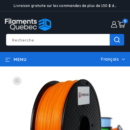
ET PASSER
Livraison gratuite sur les commandes de plus de 150 $ dans certaines villes
AU
CONTENU
0 artic
0
Recherche
Français
MENU
L
a
PASSER AUX
n
INFORMATIONS
g
PRODUITS
u
e