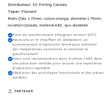
Filament
Filament
Distributeur
:
3D Printing Canada
ABS
ABS
Standard
Standard
Taper
:
Filament
-
-
Mots Clés
:
1.75mm
colour:orange
diameter:1.75mm
1.75mm,
1.75mm,
location:Canada
material:ABS
spo-disabled
1kg
1kg
Point de ramollissement atteignant environ 105ºC
Nécessite un lit chauffant et, idéalement, un
environnement d'impression fermé pour maintenir
des températures constantes et minimiser le
gauchissement
Nous vous recommandons donc d'utiliser l'ABS dans
une pièce bien ventilée pour assurer une expérience
d'impression agréable
Idéal pour des prototypes fonctionnels et des pièces
durables
PARTAGER