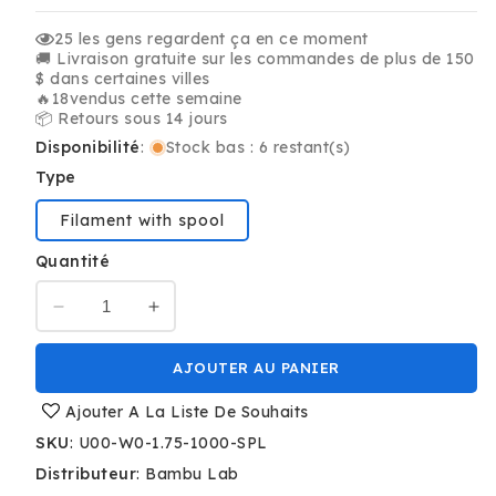
25
les gens regardent ça en ce moment
🚚 Livraison gratuite sur les commandes de plus de 150
$ dans certaines villes
🔥
18
vendus cette semaine
📦 Retours sous 14 jours
Disponibilité
:
Stock bas : 6 restant(s)
Type
Filament with spool
Quantité
Réduire
Augmenter
la
la
quantité
quantité
AJOUTER AU PANIER
de
de
Blanc
Blanc
Ajouter A La Liste De Souhaits
-
-
SKU
:
U00-W0-1.75-1000-SPL
Bambu
Bambu
Distributeur
:
Bambu Lab
Lab
Lab