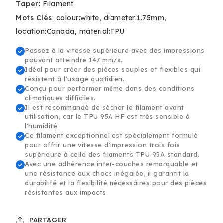
TPU
TPU
Taper
:
Filament
95A
95A
Mots Clés
:
colour:white
diameter:1.75mm
HF
HF
location:Canada
material:TPU
Filament
Filament
-
-
Passez à la vitesse supérieure avec des impressions
1.75mm,
1.75mm,
pouvant atteindre 147 mm/s.
1kg
1kg
Idéal pour créer des pièces souples et flexibles qui
résistent à l'usage quotidien.
Conçu pour performer même dans des conditions
climatiques difficiles.
Il est recommandé de sécher le filament avant
utilisation, car le TPU 95A HF est très sensible à
l'humidité.
Ce filament exceptionnel est spécialement formulé
pour offrir une vitesse d'impression trois fois
supérieure à celle des filaments TPU 95A standard.
Avec une adhérence inter-couches remarquable et
une résistance aux chocs inégalée, il garantit la
durabilité et la flexibilité nécessaires pour des pièces
résistantes aux impacts.
PARTAGER