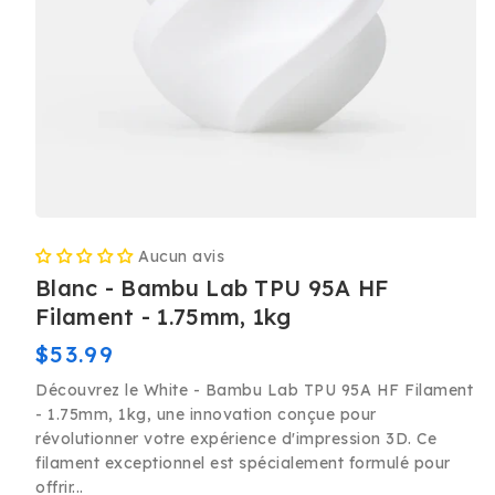
Ouvrir
le
Aucun avis
média
1
Blanc - Bambu Lab TPU 95A HF
dans
une
Filament - 1.75mm, 1kg
fenêtre
modale
Prix
$53.99
habituel
Découvrez le White - Bambu Lab TPU 95A HF Filament
- 1.75mm, 1kg, une innovation conçue pour
révolutionner votre expérience d'impression 3D. Ce
filament exceptionnel est spécialement formulé pour
offrir...