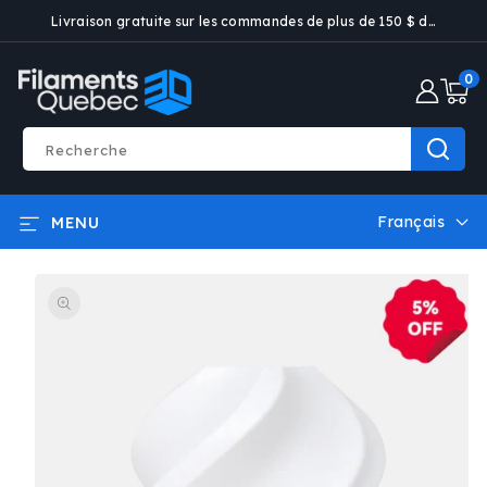
ET PASSER
Livraison gratuite sur les commandes de plus de 150 $ dans certaines villes
AU
CONTENU
0 artic
0
Recherche
Français
MENU
L
a
PASSER AUX
n
INFORMATIONS
g
PRODUITS
u
e