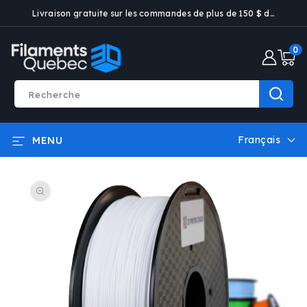
ET PASSER
Livraison gratuite sur les commandes de plus de 150 $ dans certaines villes
AU
CONTENU
0 artic
0
Recherche
Français
MENU
L
a
PASSER AUX
n
INFORMATIONS
g
PRODUITS
u
e