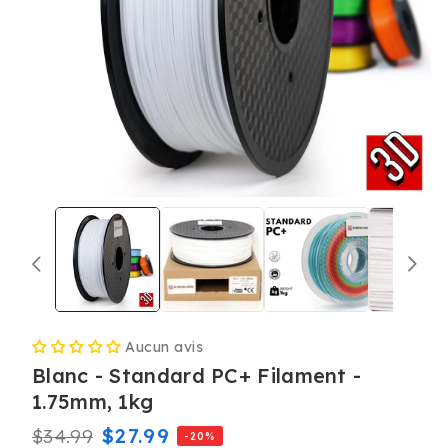
Ouvrir
le
média
1
dans
une
fenêtre
modale
Aucun avis
Blanc - Standard PC+ Filament -
1.75mm, 1kg
Prix
Prix
$27.99
$34.99
-20%