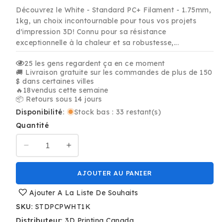
habituel
promotionnel
Découvrez le White - Standard PC+ Filament - 1.75mm,
1kg, un choix incontournable pour tous vos projets
d'impression 3D! Connu pour sa résistance
exceptionnelle à la chaleur et sa robustesse,...
25
les gens regardent ça en ce moment
🚚 Livraison gratuite sur les commandes de plus de 150
$ dans certaines villes
🔥
18
vendus cette semaine
📦 Retours sous 14 jours
Disponibilité
:
Stock bas : 33 restant(s)
Quantité
Réduire
Augmenter
la
la
quantité
quantité
AJOUTER AU PANIER
de
de
Blanc
Blanc
Ajouter A La Liste De Souhaits
-
-
SKU
:
STDPCPWHT1K
Standard
Standard
Distributeur
:
3D Printing Canada