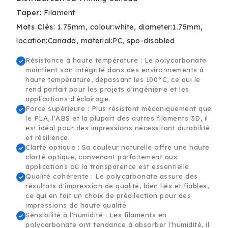
PC+
PC+
Filament
Filament
Taper
:
Filament
-
-
Mots Clés
:
1.75mm
colour:white
diameter:1.75mm
1.75mm,
1.75mm,
location:Canada
material:PC
spo-disabled
1kg
1kg
Résistance à haute température : Le polycarbonate
maintient son intégrité dans des environnements à
haute température, dépassant les 100°C, ce qui le
rend parfait pour les projets d'ingénierie et les
applications d'éclairage.
Force supérieure : Plus résistant mécaniquement que
le PLA, l'ABS et la plupart des autres filaments 3D, il
est idéal pour des impressions nécessitant durabilité
et résilience.
Clarté optique : Sa couleur naturelle offre une haute
clarté optique, convenant parfaitement aux
applications où la transparence est essentielle.
Qualité cohérente : Le polycarbonate assure des
résultats d'impression de qualité, bien liés et fiables,
ce qui en fait un choix de prédilection pour des
impressions de haute qualité.
Sensibilité à l'humidité : Les filaments en
polycarbonate ont tendance à absorber l'humidité, il