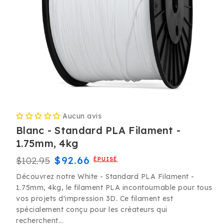
Ouvrir
le
Aucun avis
média
1
Blanc - Standard PLA Filament -
dans
une
1.75mm, 4kg
fenêtre
modale
Prix
Prix
$92.66
$102.95
ÉPUISÉ
habituel
promotionnel
Découvrez notre White - Standard PLA Filament -
1.75mm, 4kg, le filament PLA incontournable pour tous
vos projets d'impression 3D. Ce filament est
spécialement conçu pour les créateurs qui
recherchent...