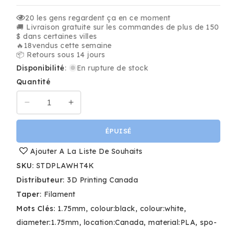
20
les gens regardent ça en ce moment
🚚 Livraison gratuite sur les commandes de plus de 150
$ dans certaines villes
🔥
18
vendus cette semaine
📦 Retours sous 14 jours
Disponibilité
:
En rupture de stock
Quantité
Réduire
Augmenter
la
la
quantité
quantité
ÉPUISÉ
de
de
Blanc
Blanc
Ajouter A La Liste De Souhaits
-
-
SKU
:
STDPLAWHT4K
Standard
Standard
Distributeur
:
3D Printing Canada
PLA
PLA
Filament
Filament
Taper
:
Filament
-
-
Mots Clés
:
1.75mm
colour:black
colour:white
1.75mm,
1.75mm,
diameter:1.75mm
location:Canada
material:PLA
spo-
4kg
4kg