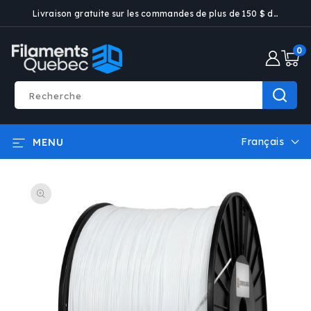
ET PASSER
Livraison gratuite sur les commandes de plus de 150 $ dans certaines villes
AU
CONTENU
0 artic
0
Recherche
Français
MENU
L
a
PASSER AUX
n
INFORMATIONS
g
PRODUITS
u
e